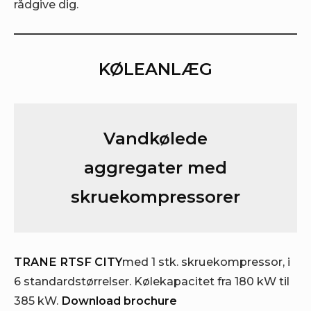
rådgive dig.
KØLEANLÆG
Vandkølede
aggregater med
skruekompressorer
TRANE RTSF CITY
med 1 stk. skruekompressor, i
6 standardstørrelser. Kølekapacitet fra 180 kW til
385 kW.
Download brochure